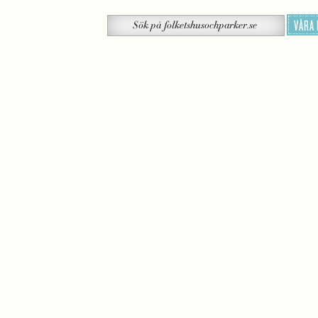
Sök
VÅRA
Sök
på
folketshusochparker.se