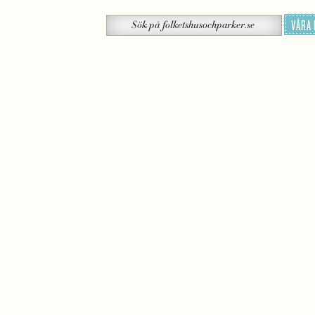
Sök
VÅRA
Sök
på
folketshusochparker.se