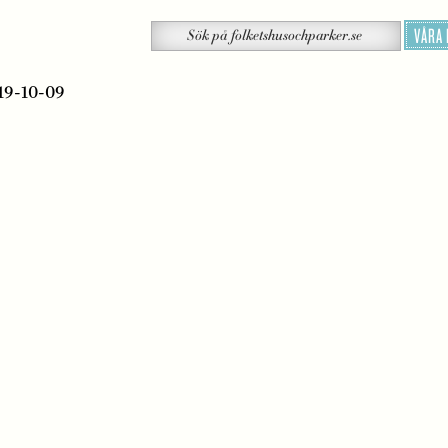
Sök
VÅRA
Sök
på
folketshusochparker.se
19-10-09