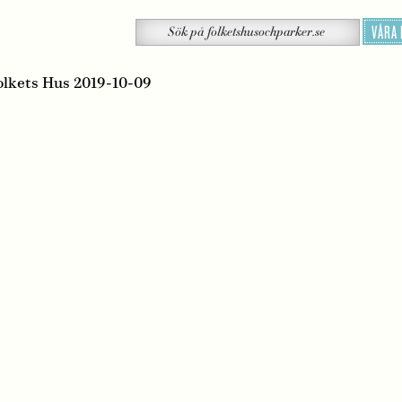
Sök
VÅRA
Sök
på
folketshusochparker.se
olkets Hus 2019-10-09