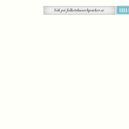
Sök
VÅRA
Sök
på
folketshusochparker.se