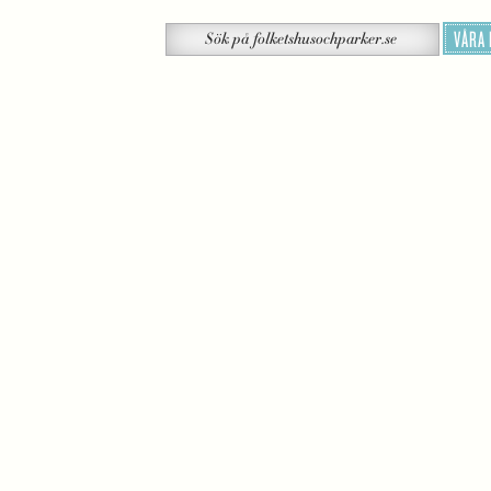
Sök
VÅRA
Sök
på
folketshusochparker.se