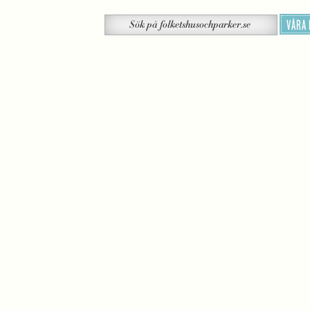
Sök
VÅRA
Sök
på
folketshusochparker.se