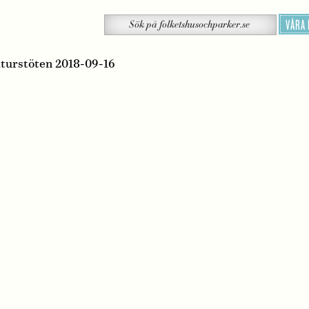
Sök
VÅRA
Sök
på
folketshusochparker.se
ulturstöten 2018-09-16