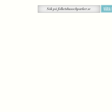
Sök
VÅRA
Sök
på
folketshusochparker.se