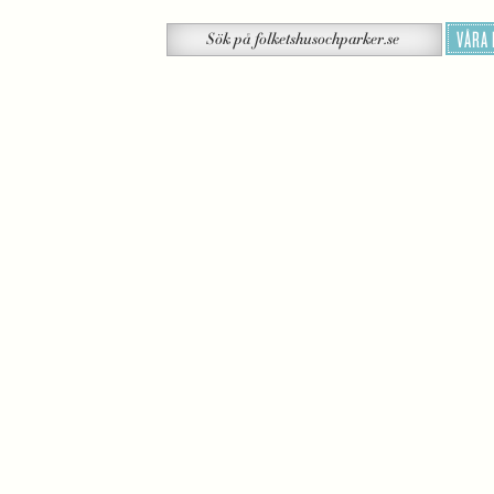
Sök
VÅRA
Sök
på
folketshusochparker.se