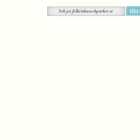
Sök
VÅRA
Sök
på
folketshusochparker.se