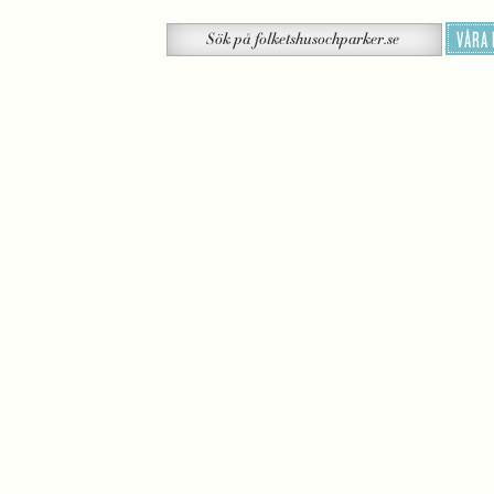
Sök
VÅRA
Sök
på
folketshusochparker.se