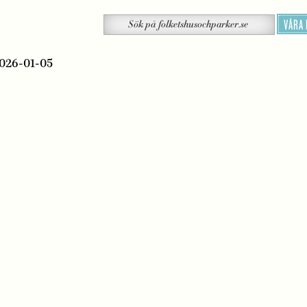
Sök
VÅRA
Sök
på
folketshusochparker.se
2026-01-05