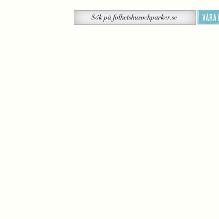
Sök
VÅRA
Sök
på
folketshusochparker.se