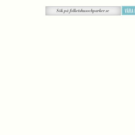
Sök
VÅRA
Sök
på
folketshusochparker.se