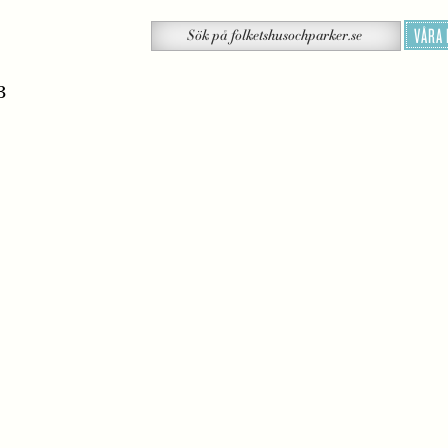
Sök
VÅRA
Sök
på
folketshusochparker.se
3