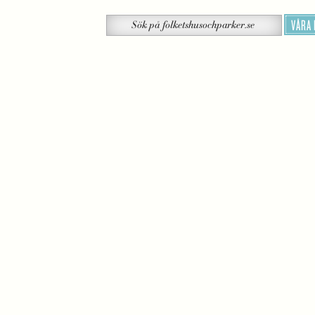
Sök
VÅRA
Sök
på
folketshusochparker.se