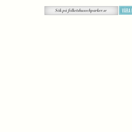
Sök
VÅRA
Sök
på
folketshusochparker.se