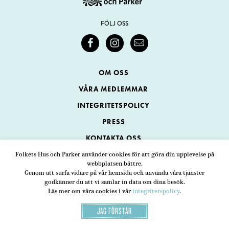
FÖLJ OSS
OM OSS
VÅRA MEDLEMMAR
INTEGRITETSPOLICY
PRESS
KONTAKTA OSS
Folkets Hus och Parker använder cookies för att göra din upplevelse på
webbplatsen bättre.
Folkets Hus och Parker
Genom att surfa vidare på vår hemsida och använda våra tjänster
Swedenborgsgatan 1
ADRESS
godkänner du att vi samlar in data om dina besök.
Läs mer om våra cookies i vår
integritetspolicy
.
118 48 Stockholm
JAG FÖRSTÅR
08-452 25 00
TELEFON