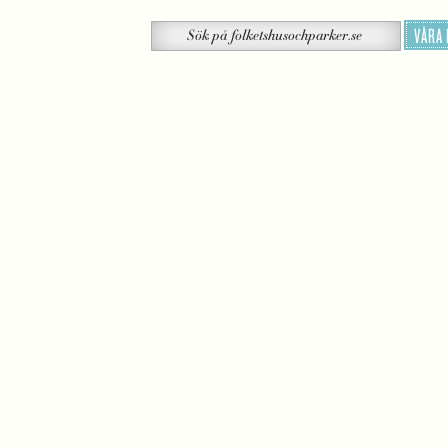
Sök
VÅRA
Sök
på
folketshusochparker.se