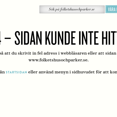
Sök
VÅRA
Sök
på
folketshusochparker.se
 – SIDAN KUNDE INTE HI
å att du skrivit in fel adress i webbläsaren eller att sidan
www.folketshusochparker.se.
rån
eller använd menyn i sidhuvudet för att ko
STARTSIDAN