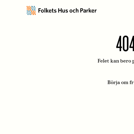
404
Felet kan bero p
Börja om f