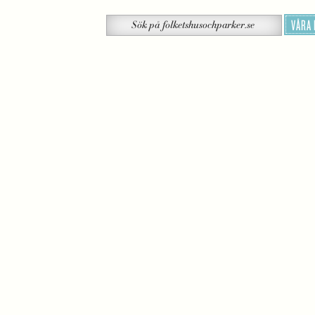
Sök
VÅRA
Sök
på
folketshusochparker.se