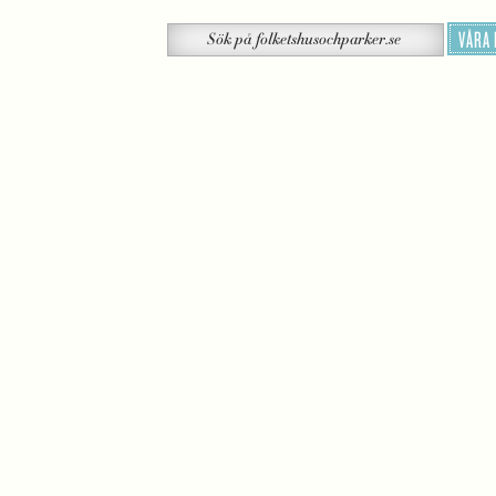
Sök
VÅRA
Sök
på
folketshusochparker.se