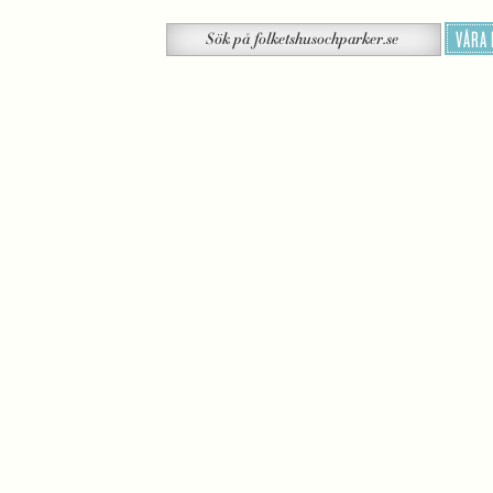
Sök
VÅRA
Sök
på
folketshusochparker.se