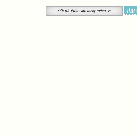
Sök
VÅRA
Sök
på
folketshusochparker.se