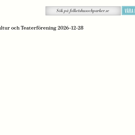
Sök
VÅRA
Sök
på
folketshusochparker.se
ultur och Teaterförening 2026-12-28