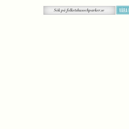
Sök
VÅRA
Sök
på
folketshusochparker.se