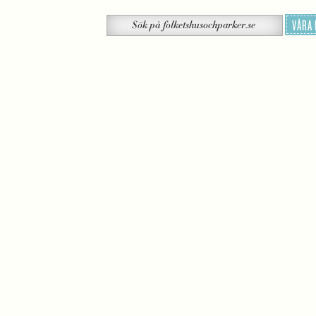
Sök
VÅRA
Sök
på
folketshusochparker.se