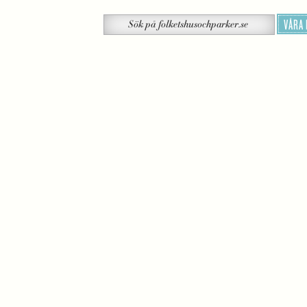
Sök
VÅRA
Sök
på
folketshusochparker.se