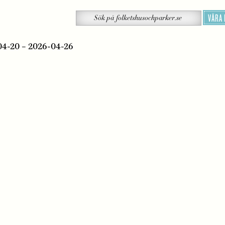
Sök
VÅRA
Sök
på
folketshusochparker.se
04-20 – 2026-04-26