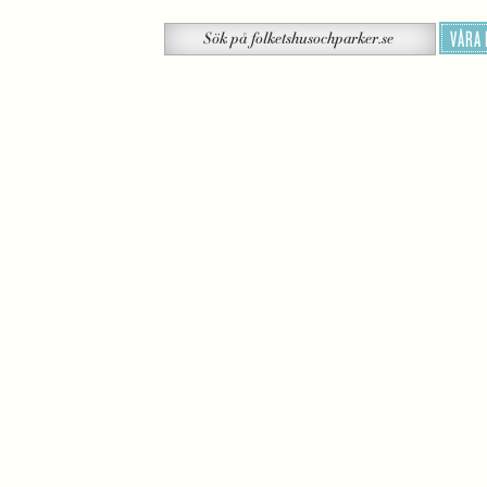
Sök
VÅRA
Sök
på
folketshusochparker.se