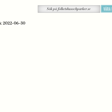
Sök
VÅRA
Sök
på
folketshusochparker.se
rk 2022-06-30