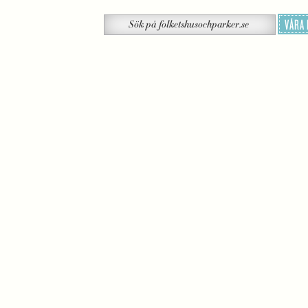
Sök
VÅRA
Sök
på
folketshusochparker.se