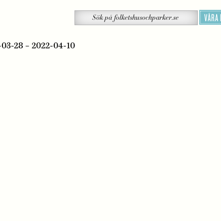
Sök
VÅRA
Sök
på
folketshusochparker.se
-03-28 – 2022-04-10