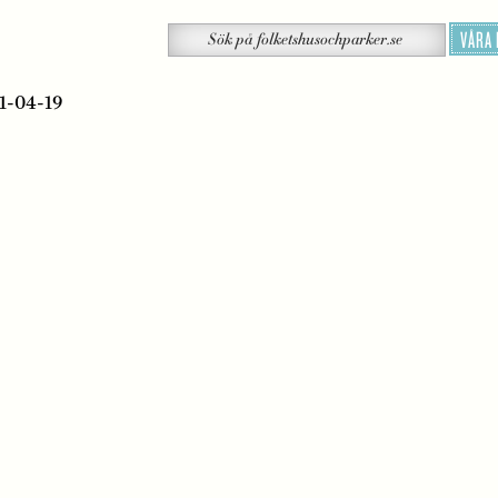
Sök
VÅRA
Sök
på
folketshusochparker.se
21-04-19