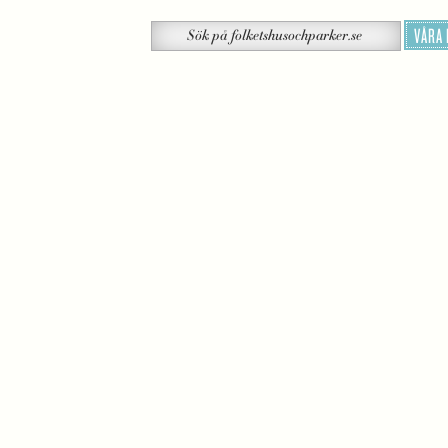
Sök
VÅRA
Sök
på
folketshusochparker.se