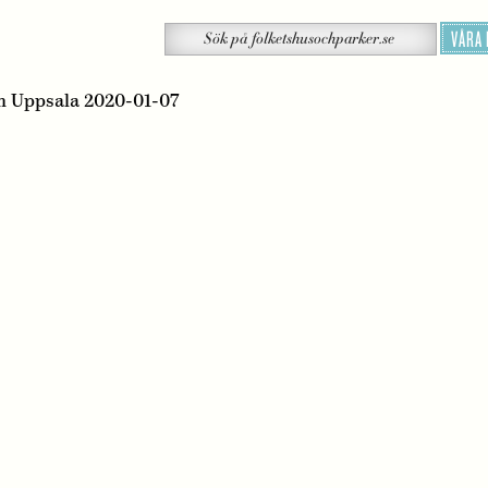
Sök
VÅRA
Sök
på
folketshusochparker.se
 Uppsala 2020-01-07