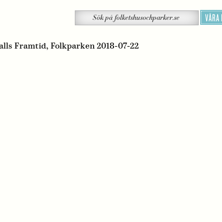
Sök
VÅRA
Sök
på
folketshusochparker.se
lls Framtid, Folkparken 2018-07-22