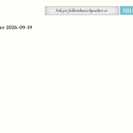
Sök
VÅRA
Sök
på
folketshusochparker.se
ter 2026-09-19