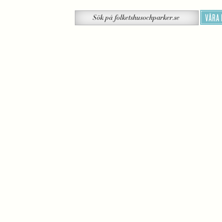
Sök
VÅRA
Sök
på
folketshusochparker.se