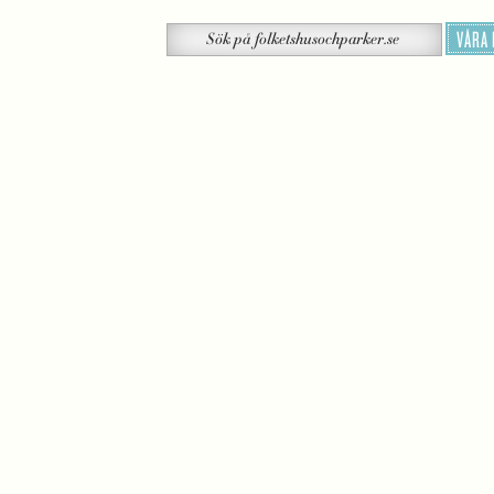
Sök
VÅRA
Sök
på
folketshusochparker.se