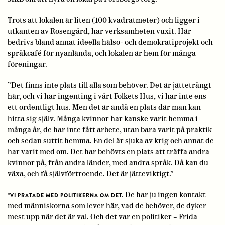
Trots att lokalen är liten (100 kvadratmeter) och ligger i
utkanten av Rosengård, har verksamheten vuxit. Här
bedrivs bland annat ideella hälso- och demokratiprojekt och
språkcafé för nyanlända, och lokalen är hem för många
föreningar.
”Det finns inte plats till alla som behöver. Det är jättetrångt
här, och vi har ingenting i vårt Folkets Hus, vi har inte ens
ett ordentligt hus. Men det är ändå en plats där man kan
hitta sig själv. Många kvinnor har kanske varit hemma i
många år, de har inte fått arbete, utan bara varit på praktik
och sedan suttit hemma. En del är sjuka av krig och annat de
har varit med om. Det har behövts en plats att träffa andra
kvinnor på, från andra länder, med andra språk. Då kan du
växa, och få självförtroende. Det är jätteviktigt.”
De har ju ingen kontakt
”VI PRATADE MED POLITIKERNA OM DET.
med människorna som lever här, vad de behöver, de dyker
mest upp när det är val. Och det var en politiker – Frida