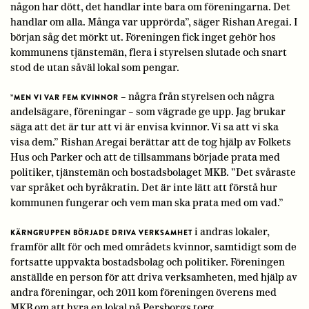
någon har dött, det handlar inte bara om föreningarna. Det
handlar om alla. Många var upprörda”, säger Rishan Aregai. I
början såg det mörkt ut. Föreningen fick inget gehör hos
kommunens tjänstemän, flera i styrelsen slutade och snart
stod de utan såväl lokal som pengar.
– några från styrelsen och några
”MEN VI VAR FEM KVINNOR
andelsägare, föreningar – som vägrade ge upp. Jag brukar
säga att det är tur att vi är envisa kvinnor. Vi sa att vi ska
visa dem.” Rishan Aregai berättar att de tog hjälp av Folkets
Hus och Parker och att de tillsammans började prata med
politiker, tjänstemän och bostadsbolaget MKB. ”Det svåraste
var språket och byråkratin. Det är inte lätt att förstå hur
kommunen fungerar och vem man ska prata med om vad.”
i andras lokaler,
KÄRNGRUPPEN BÖRJADE DRIVA VERKSAMHET
framför allt för och med områdets kvinnor, samtidigt som de
fortsatte uppvakta bostadsbolag och politiker. Föreningen
anställde en person för att driva verksamheten, med hjälp av
andra föreningar, och 2011 kom föreningen överens med
MKB om att hyra en lokal på Persborgs torg.