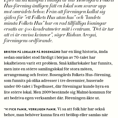
Hus-förening äntligen fått en lokal som svarar upp
mot områdets behov. Från att föreningen kallat sig
själva för ”ett Folkets Hus utan hus” och ”landets
minsta Folkets Hus” har en rad tillfälliga lösningar
ersatts av 400 kvadratmeter mitt i centrum. ”Det är tur
att vi är envisa kvinnor”, säger Rishan Aregai,
föreningens ordförande.
har en lång historia, ända
BRISTEN PÅ LOKALER PÅ ROSENGÅRD
sedan området stod färdigt i början av 70-talet har
lokalbristen varit ett problem. Små källarlokaler har funnits,
men inte en större samlingslokal för stora möten,
arrangemang och fester. Rosengårds Folkets Hus-förening,
som funnits på olika adresser i tre decennier, huserade
under 00-talet i Tegelhuset, där föreningar kunde hyra en
lite större lokal. Men 2009 bestämde sig Malmö kommun för
att bedriva egen verksamhet där. Föreningen åkte ut.
Vi sa att folk här har också
”VI FICK PANIK, VERKLIGEN PANIK.
behov, man behöver kunna fira ett bröllop eller samlas när