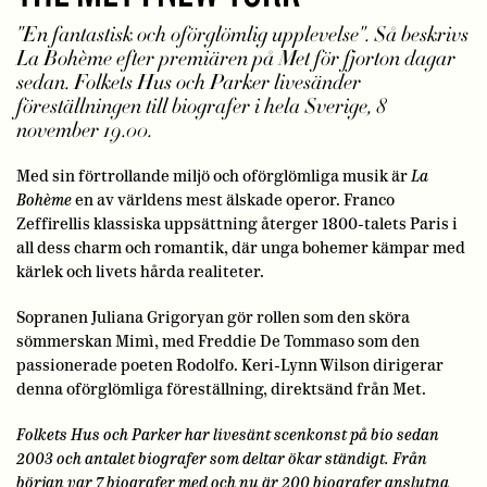
"En fantastisk och oförglömlig upplevelse". Så beskrivs
La Bohème efter premiären på Met för fjorton dagar
sedan. Folkets Hus och Parker livesänder
föreställningen till biografer i hela Sverige, 8
november 19.00.
Med sin förtrollande miljö och oförglömliga musik är
La
Bohème
en av världens mest älskade operor. Franco
Zeffirellis klassiska uppsättning återger 1800-talets Paris i
all dess charm och romantik, där unga bohemer kämpar med
kärlek och livets hårda realiteter.
Sopranen Juliana Grigoryan gör rollen som den sköra
sömmerskan Mimì, med Freddie De Tommaso som den
passionerade poeten Rodolfo. Keri-Lynn Wilson dirigerar
denna oförglömliga föreställning, direktsänd från Met.
Folkets Hus och Parker har livesänt scenkonst på bio sedan
2003 och antalet biografer som deltar ökar ständigt. Från
början var 7 biografer med och nu är 200 biografer anslutna