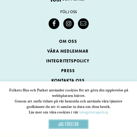
FÖLJ OSS
OM OSS
VÅRA MEDLEMMAR
INTEGRITETSPOLICY
PRESS
KONTAKTA OSS
Folkets Hus och Parker använder cookies för att göra din upplevelse på
webbplatsen bättre.
Folkets Hus och Parker
Genom att surfa vidare på vår hemsida och använda våra tjänster
Swedenborgsgatan 1
ADRESS
godkänner du att vi samlar in data om dina besök.
Läs mer om våra cookies i vår
integritetspolicy
.
118 48 Stockholm
JAG FÖRSTÅR
08-452 25 00
TELEFON