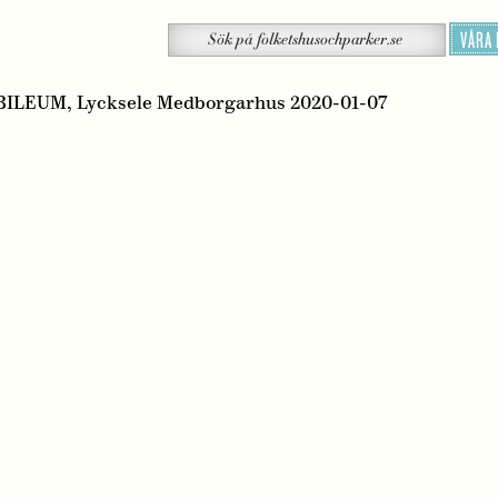
Sök
VÅRA
Sök
på
folketshusochparker.se
UBILEUM, Lycksele Medborgarhus 2020-01-07