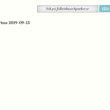
Sök
VÅRA
Sök
på
folketshusochparker.se
rhus 2019-09-13