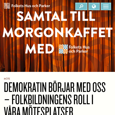
MÖTE
DEMOKRATIN BÖRJAR MED OSS
– FOLKBILDNINGENS ROLL I
VÅRA MÖTESPLATSER