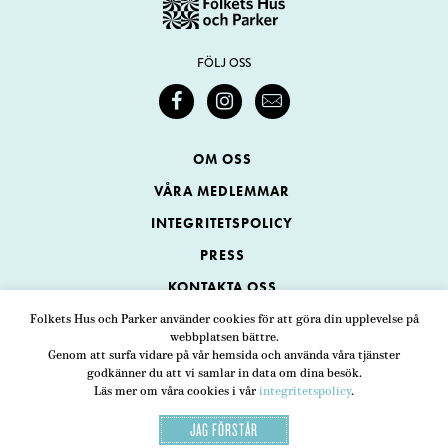
FÖLJ OSS
OM OSS
VÅRA MEDLEMMAR
INTEGRITETSPOLICY
PRESS
KONTAKTA OSS
Folkets Hus och Parker använder cookies för att göra din upplevelse på
webbplatsen bättre.
Folkets Hus och Parker
Genom att surfa vidare på vår hemsida och använda våra tjänster
Swedenborgsgatan 1
ADRESS
godkänner du att vi samlar in data om dina besök.
Läs mer om våra cookies i vår
integritetspolicy
.
118 48 Stockholm
JAG FÖRSTÅR
08-452 25 00
TELEFON