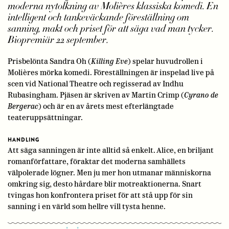
moderna nytolkning av Molières klassiska komedi. En
intelligent och tankeväckande föreställning om
sanning, makt och priset för att säga vad man tycker.
Biopremiär 22 september.
Prisbelönta Sandra Oh (
Killing Eve
) spelar huvudrollen i
Molières mörka komedi. Föreställningen är inspelad live på
scen vid National Theatre och regisserad av Indhu
Rubasingham. Pjäsen är skriven av Martin Crimp (
Cyrano de
Bergerac
) och är en av årets mest efterlängtade
teateruppsättningar.
HANDLING
Att säga sanningen är inte alltid så enkelt. Alice, en briljant
romanförfattare, föraktar det moderna samhällets
välpolerade lögner. Men ju mer hon utmanar människorna
omkring sig, desto hårdare blir motreaktionerna. Snart
tvingas hon konfrontera priset för att stå upp för sin
sanning i en värld som hellre vill tysta henne.