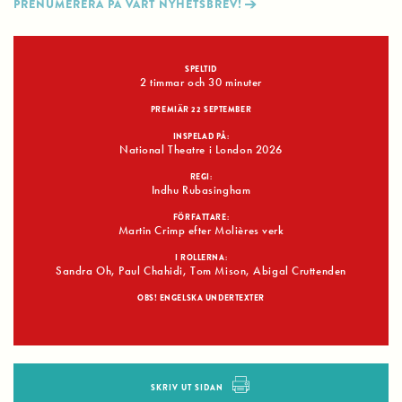
PRENUMERERA PÅ VÅRT NYHETSBREV!
SPELTID
2 timmar och 30 minuter
PREMIÄR 22 SEPTEMBER
INSPELAD PÅ:
National Theatre i London 2026
REGI:
Indhu Rubasingham
FÖRFATTARE:
Martin Crimp efter Molières verk
I ROLLERNA:
Sandra Oh, Paul Chahidi, Tom Mison, Abigal Cruttenden
OBS! ENGELSKA UNDERTEXTER
SKRIV UT SIDAN