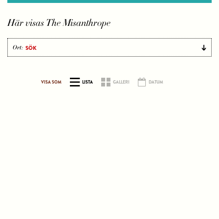
Här visas The Misanthrope
Ort:
VISA SOM
LISTA
GALLERI
DATUM