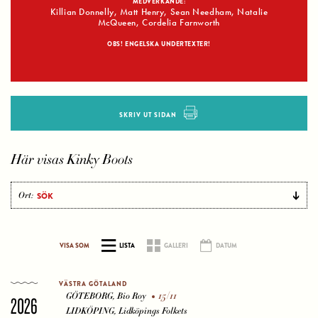
MEDVERKANDE:
Killian Donnelly, Matt Henry, Sean Needham, Natalie
McQueen, Cordelia Farnworth
OBS! ENGELSKA UNDERTEXTER!
SKRIV UT SIDAN
Här visas Kinky Boots
Ort:
VISA SOM
LISTA
GALLERI
DATUM
VÄSTRA GÖTALAND
15/11
GÖTEBORG, Bio Roy
2026
LIDKÖPING, Lidköpings Folkets