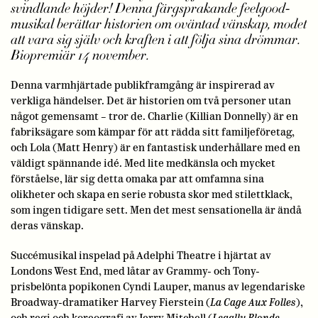
svindlande höjder! Denna färgsprakande feelgood-
musikal berättar historien om oväntad vänskap, modet
att vara sig själv och kraften i att följa sina drömmar.
Biopremiär 14 november.
Denna varmhjärtade publikframgång är inspirerad av
verkliga händelser. Det är historien om två personer utan
något gemensamt – tror de. Charlie (Killian Donnelly) är en
fabriksägare som kämpar för att rädda sitt familjeföretag,
och Lola (Matt Henry) är en fantastisk underhållare med en
väldigt spännande idé. Med lite medkänsla och mycket
förståelse, lär sig detta omaka par att omfamna sina
olikheter och skapa en serie robusta skor med stilettklack,
som ingen tidigare sett. Men det mest sensationella är ändå
deras vänskap.
Succémusikal inspelad på Adelphi Theatre i hjärtat av
Londons West End, med låtar av Grammy- och Tony-
prisbelönta popikonen Cyndi Lauper, manus av legendariske
Broadway-dramatiker Harvey Fierstein (
La Cage Aux Folles
),