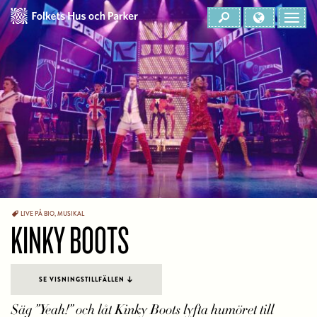
LIVE PÅ BIO
,
MUSIKAL
KINKY BOOTS
SE VISNINGSTILLFÄLLEN
Säg ”Yeah!” och låt
Kinky Boots
lyfta humöret till