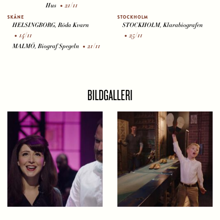
21/11
Hus
SKÅNE
STOCKHOLM
HELSINGBORG, Röda Kvarn
STOCKHOLM, Klarabiografen
14/11
25/11
21/11
MALMÖ, Biograf Spegeln
BILDGALLERI