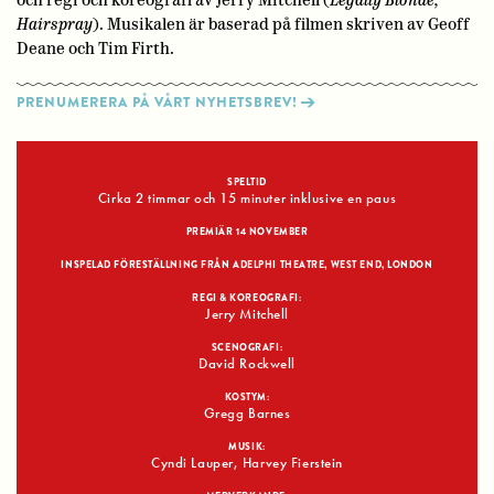
och regi och koreografi av Jerry Mitchell (
Legally Blonde,
Hairspray
). Musikalen är baserad på filmen skriven av Geoff
Deane och Tim Firth.
PRENUMERERA PÅ VÅRT NYHETSBREV!
SPELTID
Cirka 2 timmar och 15 minuter inklusive en paus
PREMIÄR 14 NOVEMBER
INSPELAD FÖRESTÄLLNING FRÅN ADELPHI THEATRE, WEST END, LONDON
REGI & KOREOGRAFI:
Jerry Mitchell
SCENOGRAFI:
David Rockwell
KOSTYM:
Gregg Barnes
MUSIK:
Cyndi Lauper, Harvey Fierstein